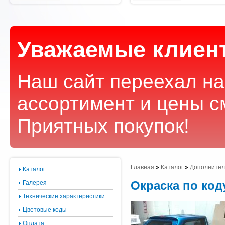
Уважаемые клиен
Наш сайт переехал на
ассортимент и цены с
Приятных покупок!
Главная
»
Каталог
»
Дополнител
Каталог
Окраска по ко
Галерея
Технические характеристики
Цветовые коды
Оплата